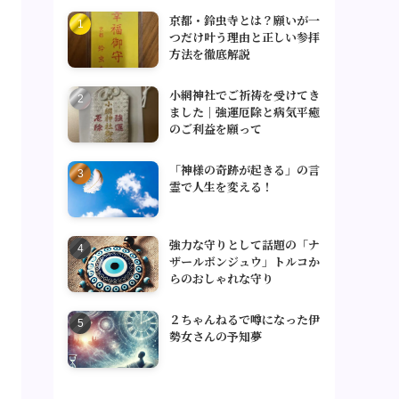
京都・鈴虫寺とは？願いが一
つだけ叶う理由と正しい参拝
方法を徹底解説
小網神社でご祈祷を受けてき
ました｜強運厄除と病気平癒
のご利益を願って
「神様の奇跡が起きる」の言
霊で人生を変える！
強力な守りとして話題の「ナ
ザールボンジュウ」トルコか
らのおしゃれな守り
２ちゃんねるで噂になった伊
勢女さんの予知夢