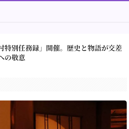
村特別任務録」開催。歴史と物語が交差
への敬意
。