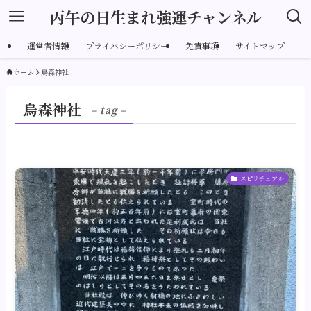
丙午の日生まれ強運チャンネル
運営者情報
プライバシーポリシー
免責事項
サイトマップ
ホーム
烏森神社
烏森神社
– tag –
スピリチュアル