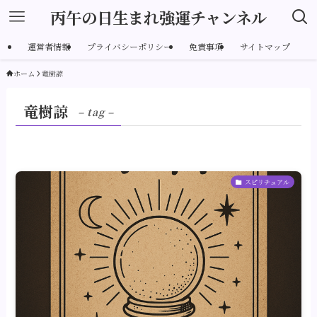
丙午の日生まれ強運チャンネル
運営者情報
プライバシーポリシー
免責事項
サイトマップ
ホーム
竜樹諒
竜樹諒
– tag –
スピリチュアル