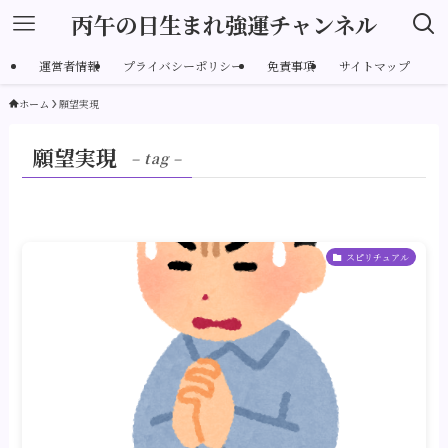
丙午の日生まれ強運チャンネル
運営者情報
プライバシーポリシー
免責事項
サイトマップ
ホーム
願望実現
願望実現
– tag –
スピリチュアル