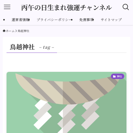
丙午の日生まれ強運チャンネル
運営者情報
プライバシーポリシー
免責事項
サイトマップ
ホーム
鳥越神社
鳥越神社
– tag –
神社