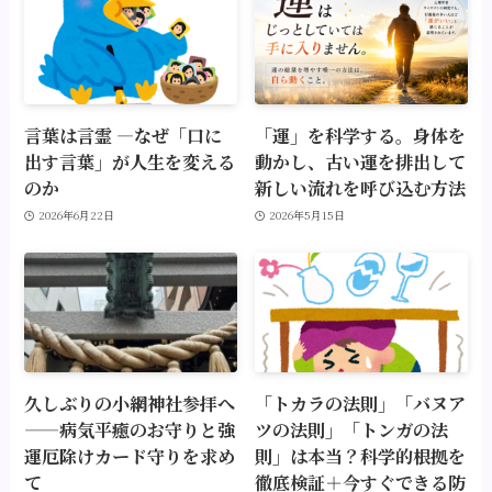
言葉は言霊 ―なぜ「口に
「運」を科学する。身体を
出す言葉」が人生を変える
動かし、古い運を排出して
のか
新しい流れを呼び込む方法
2026年6月22日
2026年5月15日
久しぶりの小網神社参拝へ
「トカラの法則」「バヌア
——病気平癒のお守りと強
ツの法則」「トンガの法
運厄除けカード守りを求め
則」は本当？科学的根拠を
て
徹底検証＋今すぐできる防