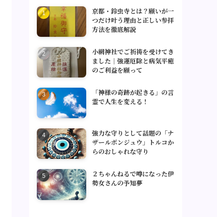
京都・鈴虫寺とは？願いが一
つだけ叶う理由と正しい参拝
方法を徹底解説
小網神社でご祈祷を受けてき
ました｜強運厄除と病気平癒
のご利益を願って
「神様の奇跡が起きる」の言
霊で人生を変える！
強力な守りとして話題の「ナ
ザールボンジュウ」トルコか
らのおしゃれな守り
２ちゃんねるで噂になった伊
勢女さんの予知夢