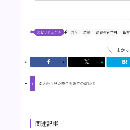
スピリチュアル
渋々
渋幕
渋谷教育学園
田村
よかっ
素人から見た統合失調症の症状②
関連記事