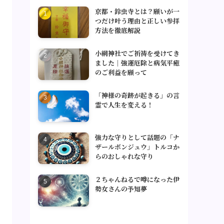
京都・鈴虫寺とは？願いが一
つだけ叶う理由と正しい参拝
方法を徹底解説
小網神社でご祈祷を受けてき
ました｜強運厄除と病気平癒
のご利益を願って
「神様の奇跡が起きる」の言
霊で人生を変える！
強力な守りとして話題の「ナ
ザールボンジュウ」トルコか
らのおしゃれな守り
２ちゃんねるで噂になった伊
勢女さんの予知夢