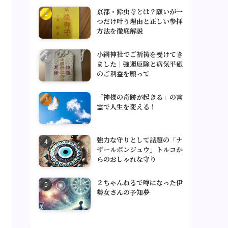
京都・鈴虫寺とは？願いが一
つだけ叶う理由と正しい参拝
方法を徹底解説
小網神社でご祈祷を受けてき
ました｜強運厄除と病気平癒
のご利益を願って
「神様の奇跡が起きる」の言
霊で人生を変える！
強力な守りとして話題の「ナ
ザールボンジュウ」トルコか
らのおしゃれな守り
２ちゃんねるで噂になった伊
勢女さんの予知夢