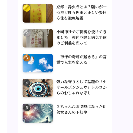
京都・鈴虫寺とは？願いが一
つだけ叶う理由と正しい参拝
方法を徹底解説
小網神社でご祈祷を受けてき
ました｜強運厄除と病気平癒
のご利益を願って
「神様の奇跡が起きる」の言
霊で人生を変える！
強力な守りとして話題の「ナ
ザールボンジュウ」トルコか
らのおしゃれな守り
２ちゃんねるで噂になった伊
勢女さんの予知夢