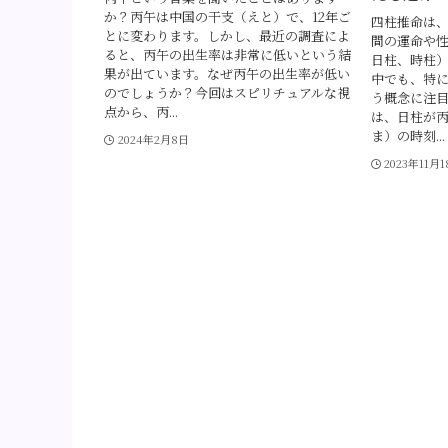
か？丙午は中国の干支（えと）で、12年ご
四柱推命は
とに変わります。しかし、最近の調査によ
間の運命や
ると、丙午の出生率は非常に低いという結
日柱、時柱
果が出ています。なぜ丙午の出生率が低い
中でも、特
のでしょうか？今回はスピリチュアルな視
う概念に注
点から、丙...
は、日柱が
ま）の時刻...
2024年2月8日
2023年11月