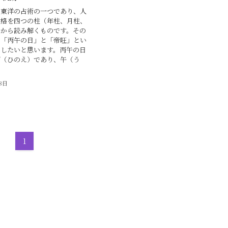
、東洋の占術の一つであり、人
性格を四つの柱（年柱、月柱、
）から読み解くものです。その
に「丙午の日」と「帝旺」とい
目したいと思います。丙午の日
丙（ひのえ）であり、午（う
18日
1