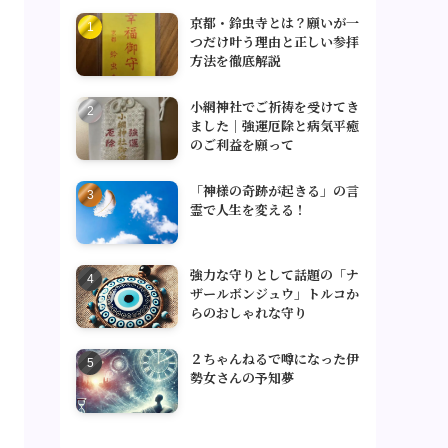
京都・鈴虫寺とは？願いが一
つだけ叶う理由と正しい参拝
方法を徹底解説
小網神社でご祈祷を受けてき
ました｜強運厄除と病気平癒
のご利益を願って
「神様の奇跡が起きる」の言
霊で人生を変える！
強力な守りとして話題の「ナ
ザールボンジュウ」トルコか
らのおしゃれな守り
２ちゃんねるで噂になった伊
勢女さんの予知夢