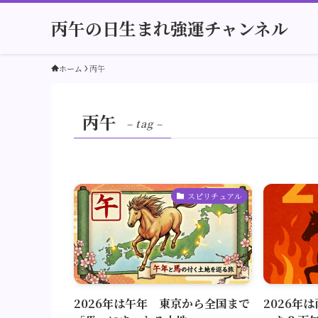
丙午の日生まれ強運チャンネル
ホーム
丙午
丙午
– tag –
スピリチュアル
2026年は午年 東京から全国まで
2026年