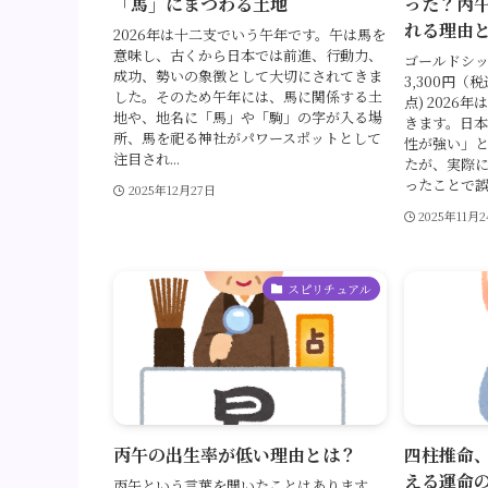
「馬」にまつわる土地
った？丙
れる理由
2026年は十二支でいう午年です。午は馬を
意味し、古くから日本では前進、行動力、
ゴールドシッ
成功、勢いの象徴として大切にされてきま
3,300円（税
した。そのため午年には、馬に関係する土
点) 2026
地や、地名に「馬」や「駒」の字が入る場
きます。日
所、馬を祀る神社がパワースポットとして
性が強い」
注目され...
たが、実際
ったことで誤..
2025年12月27日
2025年11月
スピリチュアル
丙午の出生率が低い理由とは？
四柱推命
える運命
丙午という言葉を聞いたことはあります