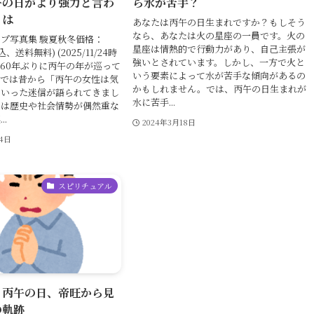
午の日がより強力と言わ
ら水が苦手？
とは
あなたは丙午の日生まれですか？もしそう
なら、あなたは火の星座の一員です。火の
プ写真集 駿夏秋冬価格：
星座は情熱的で行動力があり、自己主張が
込、送料無料) (2025/11/24時
強いとされています。しかし、一方で火と
年は60年ぶりに丙午の年が巡って
いう要素によって水が苦手な傾向があるの
本では昔から「丙午の女性は気
かもしれません。では、丙午の日生まれが
といった迷信が語られてきまし
水に苦手...
には歴史や社会情勢が偶然重な
.
2024年3月18日
24日
スピリチュアル
、丙午の日、帝旺から見
の軌跡