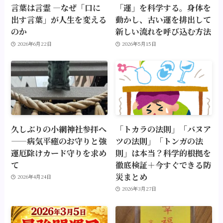
言葉は言霊 ―なぜ「口に
「運」を科学する。身体を
出す言葉」が人生を変える
動かし、古い運を排出して
のか
新しい流れを呼び込む方法
2026年6月22日
2026年5月15日
久しぶりの小網神社参拝へ
「トカラの法則」「バヌア
——病気平癒のお守りと強
ツの法則」「トンガの法
運厄除けカード守りを求め
則」は本当？科学的根拠を
て
徹底検証＋今すぐできる防
災まとめ
2026年4月24日
2026年3月27日